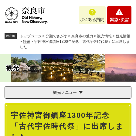
ペ
メニューを飛ばして本文へ
よ
緊
ー
く
急
ジ
あ
・
の
る
災
先
質
害
頭
トップページ
>
分類でさがす
>
奈良市の魅力
>
観光情報
>
観光情報
現在地
問
で
>
観光
>
宇佐神宮御鎮座1300年記念「古代宇佐時代祭」に出席しま
した
す
。
観光
観光メニュー
本
宇佐神宮御鎮座1300年記念
文
「古代宇佐時代祭」に出席しま