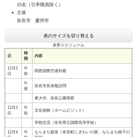
15名（引率職員除く）
主催
奈良市 慶州市
表のサイズを切り替える
来寧スケジュール
時
日
内容
間
12月2
午
関西国際空港到着
日
前
午
奈良市長表敬訪問
後
東大寺、奈良公園視察
12月3
午
文化体験（ホームビジット）
日
前
学校交流（奈良県立国際高等学校）
12月4
午
ならまち散策（奈良町にぎわいの家、ならまち格子の