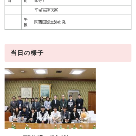
日
前
家等）
平城宮跡視察
午
関西国際空港出発
後
当日の様子