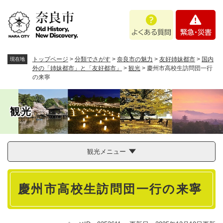
ペ
メニューを飛ばして本文へ
よ
緊
ー
く
急
ジ
あ
・
の
る
災
先
質
害
頭
トップページ
>
分類でさがす
>
奈良市の魅力
>
友好姉妹都市
>
国内
現在地
問
で
外の「姉妹都市」と「友好都市」
>
観光
>
慶州市高校生訪問団一行
の来寧
す
。
観光
観光メニュー
本
慶州市高校生訪問団一行の来寧
文