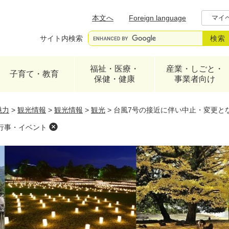
メニューを飛ばして本文へ
本文へ
Foreign language
マイ
サイト内検索
福祉・医療・
産業・しごと・
子育て・教育
保健・健康
事業者向け
魅力
>
観光情報
>
観光情報
>
観光
>
台風7号の接近に伴い中止・変更と
行事・イベント