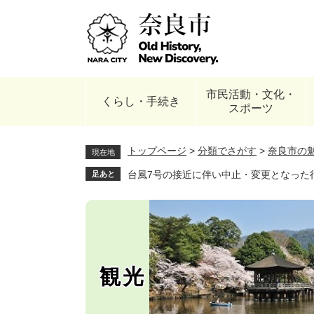
ペ
ー
ジ
の
先
頭
市民活動・文化・
で
くらし・手続き
スポーツ
す
。
トップページ
>
分類でさがす
>
奈良市の
現在地
台風7号の接近に伴い中止・変更となった
足あと
観光