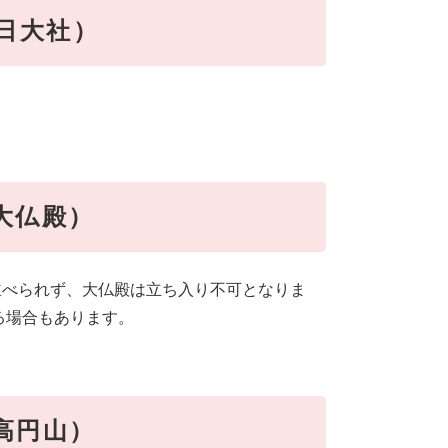
春日大社）
大仏殿）
並べられず、大仏殿は立ち入り不可となりま
る場合もあります。
高円山）