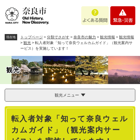
ペ
メニューを飛ばして本文へ
よ
緊
ー
く
急
ジ
あ
・
の
る
災
先
質
害
頭
トップページ
>
分類でさがす
>
奈良市の魅力
>
観光情報
>
観光情報
現在地
問
で
>
観光
>
転入者対象「知って奈良ウェルカムガイド」（観光案内サ
ービス）を実施しています！
す
。
観光
観光メニュー
本
転入者対象「知って奈良ウェル
文
カムガイド」（観光案内サー