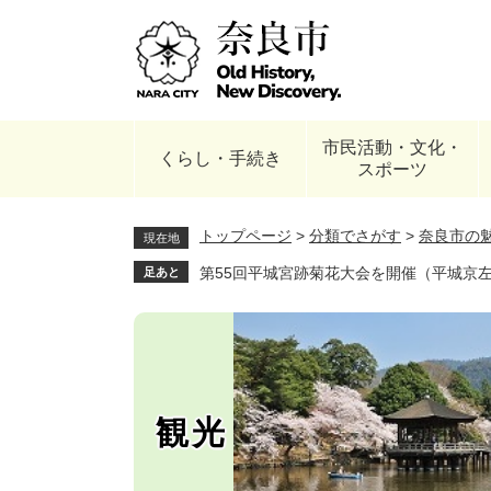
ペ
ー
ジ
の
先
頭
市民活動・文化・
で
くらし・手続き
スポーツ
す
。
トップページ
>
分類でさがす
>
奈良市の
現在地
第55回平城宮跡菊花大会を開催（平城京左京
足あと
観光