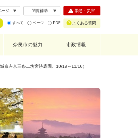
ページ
閲覧補助
緊急・災害
よくある質問
すべて
ページ
PDF
奈良市の魅力
市政情報
京左京三条二坊宮跡庭園、10/19～11/16）