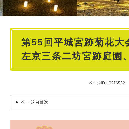
本
第55回平城宮跡菊花大
文
左京三条二坊宮跡庭園、10
ページID：0216532
ページ内目次