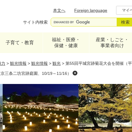
メニューを飛ばして本文へ
本文へ
Foreign language
マイ
サイト内検索
福祉・医療・
産業・しごと・
子育て・教育
保健・健康
事業者向け
魅力
>
観光情報
>
観光情報
>
観光
>
第55回平城宮跡菊花大会を開催（平城
三条二坊宮跡庭園、10/19～11/16）