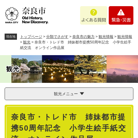
ペ
メニューを飛ばして本文へ
よ
緊
ー
く
急
ジ
あ
・
の
る
災
先
質
害
頭
トップページ
>
分類でさがす
>
奈良市の魅力
>
観光情報
>
観光情報
現在地
問
で
>
観光
>
奈良市・トレド市 姉妹都市提携50周年記念 小学生絵手
紙交流 オンライン作品展
す
。
観光
観光メニュー
本
奈良市・トレド市 姉妹都市提
文
携50周年記念 小学生絵手紙交