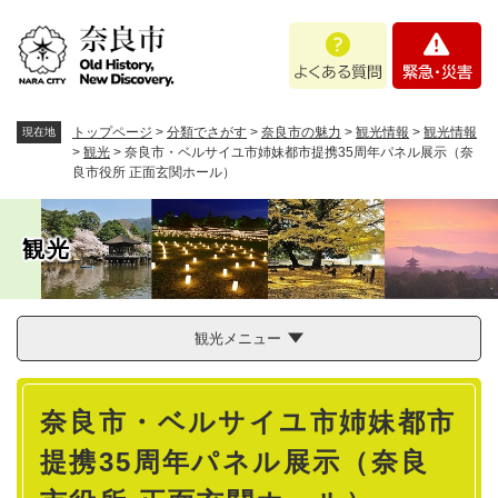
ペ
メニューを飛ばして本文へ
よ
緊
ー
く
急
ジ
あ
・
の
る
災
先
質
害
頭
トップページ
>
分類でさがす
>
奈良市の魅力
>
観光情報
>
観光情報
現在地
問
で
>
観光
>
奈良市・ベルサイユ市姉妹都市提携35周年パネル展示（奈
良市役所 正面玄関ホール）
す
。
観光
観光メニュー
本
奈良市・ベルサイユ市姉妹都市
文
提携35周年パネル展示（奈良