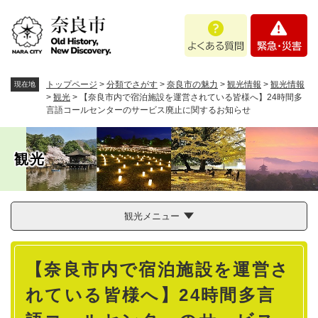
ペ
メニューを飛ばして本文へ
よ
緊
ー
く
急
ジ
あ
・
の
る
災
先
質
害
頭
トップページ
>
分類でさがす
>
奈良市の魅力
>
観光情報
>
観光情報
現在地
問
で
>
観光
>
【奈良市内で宿泊施設を運営されている皆様へ】24時間多
言語コールセンターのサービス廃止に関するお知らせ
す
。
観光
観光メニュー
本
【奈良市内で宿泊施設を運営さ
文
れている皆様へ】24時間多言