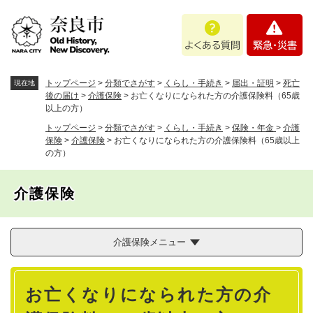
ペ
メニューを飛ばして本文へ
よ
緊
ー
く
急
ジ
あ
・
の
る
災
先
質
害
頭
トップページ
>
分類でさがす
>
くらし・手続き
>
届出・証明
>
死亡
現在地
問
で
後の届け
>
介護保険
>
お亡くなりになられた方の介護保険料（65歳
以上の方）
す
。
トップページ
>
分類でさがす
>
くらし・手続き
>
保険・年金
>
介護
保険
>
介護保険
>
お亡くなりになられた方の介護保険料（65歳以上
の方）
介護保険
介護保険メニュー
本
お亡くなりになられた方の介
文