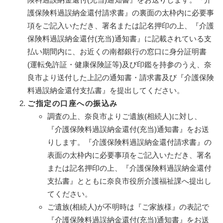
護保険料過誤納金還付請求書』の裏面の太枠内に必要事
項をご記入いただき、署名または記名押印の上、『介護
保険料過誤納金還付(充当)通知書』に記載されている支
払い期間内に、お近くの南都銀行の窓口に身分証明書
(運転免許証・健康保険証等)及び印鑑を持参のうえ、奈
良市より送付した上記の通知書・請求書及び『介護保険
料過誤納金還付支払書』を提出してください。
ご指定の口座への振込み
調査の上、奈良市よりご遺族(相続人)に対し、
『介護保険料過誤納金還付(充当)通知書』をお送
りします。『介護保険料過誤納金還付請求書』の
表面の太枠内に必要事項をご記入いただき、署名
または記名押印の上、『介護保険料過誤納金還付
支払書』とともに奈良市役所介護福祉課へ提出し
てください。
ご遺族(相続人)が不明時は『ご家族様』の表記で
『介護保険料過誤納金還付(充当)通知書』をお送