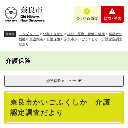
ペ
メニューを飛ばして本文へ
よ
緊
ー
く
急
ジ
あ
・
の
る
災
先
質
害
頭
トップページ
>
分類でさがす
>
福祉・医療・保健・健康
>
高齢者の
現在地
問
で
福祉
>
介護保険
>
介護保険
>
奈良市かいごふくしか 介護認定調査
だより
す
。
介護保険
介護保険メニュー
本
奈良市かいごふくしか 介護
文
認定調査だより