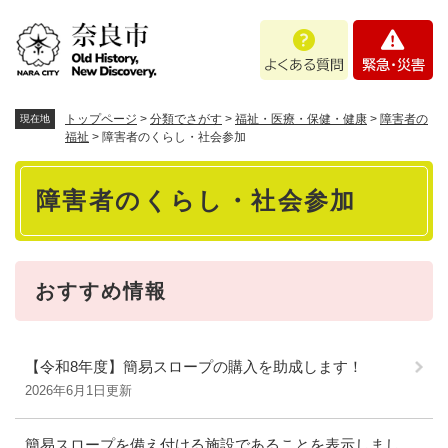
ペ
メニューを飛ばして本文へ
よ
緊
ー
く
急
ジ
あ
・
の
る
災
先
質
害
頭
トップページ
>
分類でさがす
>
福祉・医療・保健・健康
>
障害者の
現在地
問
で
福祉
>
障害者のくらし・社会参加
す
本
。
障害者のくらし・社会参加
文
おすすめ情報
【令和8年度】簡易スロープの購入を助成します！
2026年6月1日更新
簡易スロープを備え付ける施設であることを表示しまし