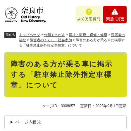
ペ
メニューを飛ばして本文へ
よ
緊
ー
く
急
ジ
あ
・
の
る
災
先
質
害
頭
トップページ
>
分類でさがす
>
福祉・医療・保健・健康
>
障害者の
現在地
問
で
福祉
>
障害者のくらし・社会参加
>
障害のある方が乗る車に掲示す
る「駐車禁止除外指定車標章」について
す
。
本
障害のある方が乗る車に掲示
文
する「駐車禁止除外指定車標
章」について
ページID：0008057
更新日：2025年9月1日更新
ページ内目次