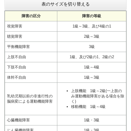
表のサイズを切り替える
障害の区分
障害の等級
視覚障害
1級～3級、及び4級の1
聴覚障害
2級～3級
平衡機能障害
3級
上肢不自由
1級、及び2級の1、2級の2
下肢不自由
1級～4級
体幹不自由
1級～3級
上肢機能 1級～2級(一上肢の
乳幼児期以前の非進行性の
み運動機能障害がある場合を除
脳病変による運動機能障害
く)
移動機能 1級～4級
心臓機能障害
1級・3級
じん臓機能障害
1級・3級