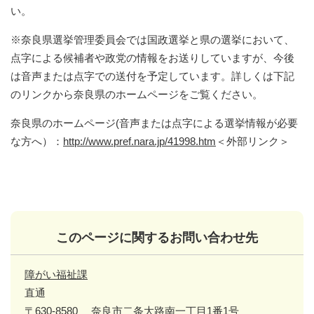
い。
※奈良県選挙管理委員会では国政選挙と県の選挙において、
点字による候補者や政党の情報をお送りしていますが、今後
は音声または点字での送付を予定しています。詳しくは下記
のリンクから奈良県のホームページをご覧ください。
奈良県のホームページ(音声または点字による選挙情報が必要
な方へ）：
http://www.pref.nara.jp/41998.htm
＜外部リンク＞
このページに関するお問い合わせ先
障がい福祉課
直通
〒630-8580
奈良市二条大路南一丁目1番1号