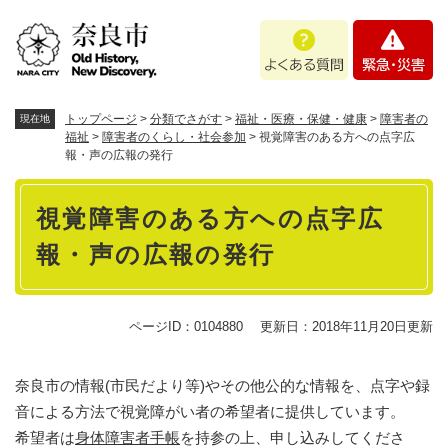
ペ
メニューを飛ばして本文へ
よ
緊
ー
く
急
ジ
あ
・
の
る
災
先
質
害
頭
トップページ
>
分類でさがす
>
福祉・医療・保健・健康
>
障害者の
現在地
問
で
福祉
>
障害者のくらし・社会参加
>
視覚障害のある方への点字広
報・声の広報の発行
す
。
本
視覚障害のある方への点字広
文
報・声の広報の発行
ページID：0104880
更新日：2018年11月20日更新
奈良市の情報(市民だより等)やその他公的な情報を、点字や録
音による方法で視覚障がい者の希望者に提供しています。
希望者は
身体障害者手帳
を持参の上、申し込みしてくださ