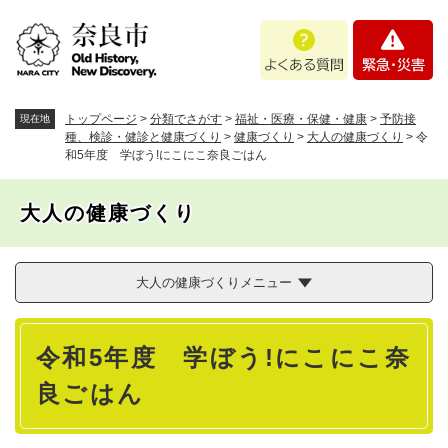
ペ
メニューを飛ばして本文へ
よ
緊
ー
く
急
ジ
あ
・
の
る
災
先
質
害
頭
トップページ
>
分類でさがす
>
福祉・医療・保健・健康
>
予防接
現在地
問
で
種、検診・健診と健康づくり
>
健康づくり
>
大人の健康づくり
>
令
和5年度 学ぼう!にこにこ奈良ごはん
す
。
大人の健康づくり
大人の健康づくりメニュー
本
令和5年度 学ぼう!にこにこ奈
文
良ごはん