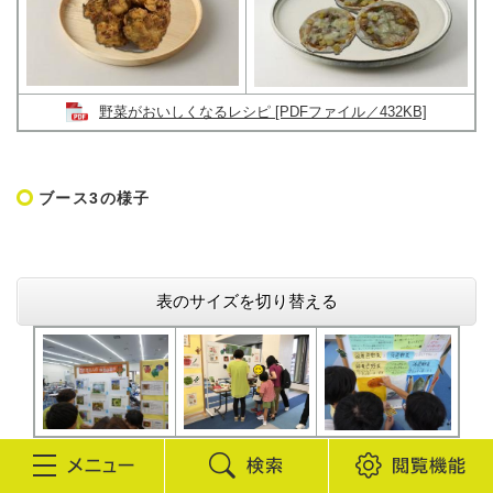
野菜がおいしくなるレシピ [PDFファイル／432KB]
ブース3の様子
表のサイズを切り替える
検
閲