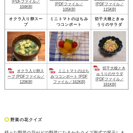
[PDFファイル／
[PDFファイル／
[PDFファイル／
104KB]
105KB]
115KB]
オクラ入り卵スー
ミニトマトのはちみ
切干大根ときゅ
プ
つコンポート
うりのサラダ
切干大根とき
オクラ入り卵ス
ミニトマトのはち
ゅうりのサラダ
ープ [PDFファイル／
みつコンポート [PDF
[PDFファイル／
120KB]
ファイル／162KB]
181KB]
野菜の花クイズ
様々な野菜の花がどの野菜になるかをクイズ形式で展示しま