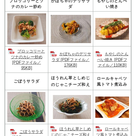
ブロッコリーとツ
かぼちゃのデリサラ
もやしのとんぺ
ナのカレー炒め
ダ
い焼き
ブロッコリーと
かぼちゃのデリサ
もやしのとん
ツナのカレー炒め
ラダ [PDFファイル／
ぺい焼き [PDFフ
[PDFファイル／
176KB]
ァイル／110KB]
95KB]
ほうれん草としめじ
ロールキャベツ
ごぼうサラダ
風トマト煮込み
のじゃこチーズ和え
ほうれん草としめ
ロールキャベ
ごぼうサラダ
じのじゃこチーズ和え
ツ風トマト煮込み