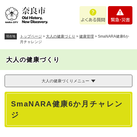
ペ
メニューを飛ばして本文へ
よ
緊
ー
く
急
ジ
あ
・
の
る
災
先
質
害
頭
トップページ
>
大人の健康づくり
>
健康管理
>
SmaNARA健康6か
現在地
問
で
月チャレンジ
す
。
大人の健康づくり
大人の健康づくりメニュー
本
SmaNARA健康6か月チャレン
文
ジ