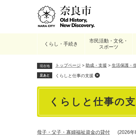
ペ
ー
ジ
の
先
頭
市民活動・文化・
で
くらし・手続き
スポーツ
す
。
トップページ
>
助成・支援
>
生活保護・
現在地
くらしと仕事の支援
足あと
本
くらしと仕事の
文
母子・父子・寡婦福祉資金の貸付
2026