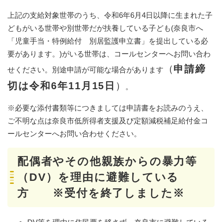
上記の支給対象世帯のうち、令和6年6月4日以降に生まれた子
どもがいる世帯や別世帯だが扶養している子ども(奈良市へ
「児童手当・特例給付 別居監護申立書」を提出している必
要があります。)がいる世帯は、コールセンターへお問い合わ
（
申請締
せください。別途申請が可能な場合があります
切は令和6年11月15日
）
。
※必要な添付書類等につきましては申請書をお読みのうえ、
ご不明な点は奈良市低所得者支援及び定額減税補足給付金コ
ールセンターへお問い合わせください。
配偶者やその他親族からの暴力等
（DV）を理由に避難している
方 ※受付を終了しました※