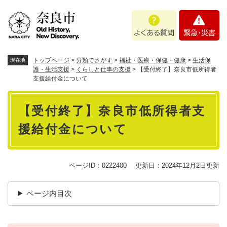
ペ
メニューを飛ばして本文へ
よ
緊
ー
く
急
ジ
あ
・
の
る
災
先
質
害
頭
トップページ
>
分類でさがす
>
福祉・医療・保健・健康
>
生活保
現在地
問
で
護・生活支援
>
くらしと仕事の支援
>
【受付終了】奈良市低所得者
支援給付金について
す
。
本
【受付終了】奈良市低所得者支
文
援給付金について
ページID：0222400
更新日：2024年12月2日更新
ページ内目次