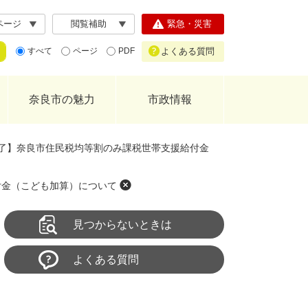
ページ
閲覧補助
緊急・災害
よくある質問
すべて
ページ
PDF
奈良市の魅力
市政情報
了】奈良市住民税均等割のみ課税世帯支援給付金
付金（こども加算）について
見つからないときは
よくある質問