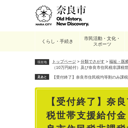
ペ
ー
ジ
の
先
頭
市民活動・文化・
で
くらし・手続き
スポーツ
す
。
トップページ
>
分類でさがす
>
福祉・医
現在地
（10万円給付）及び奈良市住民税非課税
【受付終了】奈良市住民税均等割のみ課税
足あと
本
【受付終了】奈良
文
税世帯支援給付金