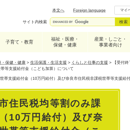
メニューを飛ばして本文へ
本文へ
Foreign language
マイ
サイト内検索
福祉・医療・
産業・しごと・
子育て・教育
保健・健康
事業者向け
療・保健・健康
>
生活保護・生活支援
>
くらしと仕事の支援
>
【受付終
世帯等支援給付金（こども加算）について
世帯支援給付金（10万円給付）及び奈良市住民税非課税世帯等支援給
市住民税均等割のみ課
（10万円給付）及び奈