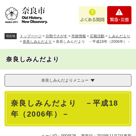
ペ
メニューを飛ばして本文へ
よ
緊
ー
く
急
ジ
あ
・
の
る
災
先
質
害
頭
トップページ
>
分類でさがす
>
市政情報
>
広報活動
>
しみんだより
現在地
問
で
>
奈良しみんだより
>
奈良しみんだより －平成18年（2006年）－
す
。
奈良しみんだより
奈良しみんだよりメニュー
本
奈良しみんだより －平成18
文
年（2006年）－
ページID：0004528
更新日：2019年11月7日更新