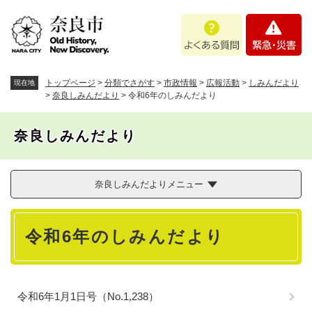
ペ
メニューを飛ばして本文へ
よ
緊
ー
く
急
ジ
あ
・
の
る
災
先
質
害
頭
トップページ
>
分類でさがす
>
市政情報
>
広報活動
>
しみんだより
現在地
問
で
>
奈良しみんだより
>
令和6年のしみんだより
す
。
奈良しみんだより
奈良しみんだよりメニュー
本
令和6年のしみんだより
文
令和6年1月1日号（No.1,238）