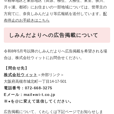
※精華地区と東部地区（田原、柳生、大柳生、東里、狭川、
月ヶ瀬、都祁）にお住まいの一部地域については、世帯主の
方宛てに、奈良しみんだより等広報紙を送付しています。
配
布停止のお手続きはこちら
しみんだよりへの広告掲載について
令和8年5月号以降のしみんだよりへ広告掲載を希望される場
合は、株式会社ウィットにお問合せください。
【問合せ先】
株式会社ウィット​
＜外部リンク＞
大阪府高槻市城北町一丁目14-17-501​
電話番号：072-668-3275
Eメール：mail●wi-t.co.jp
※●を@に変えて送信してください。
広告掲載について、くわしくは下記ページでお知らせしま