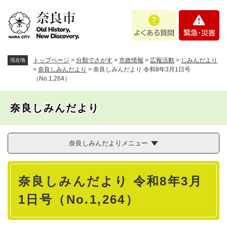
ペ
メニューを飛ばして本文へ
よ
緊
ー
く
急
ジ
あ
・
の
る
災
先
質
害
頭
トップページ
>
分類でさがす
>
市政情報
>
広報活動
>
しみんだより
現在地
問
で
>
奈良しみんだより
>
奈良しみんだより 令和8年3月1日号
（No.1,264）
す
。
奈良しみんだより
奈良しみんだよりメニュー
本
奈良しみんだより 令和8年3月
文
1日号（No.1,264）