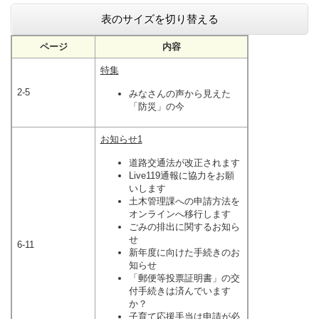
表のサイズを切り替える
ページ
内容
特集
2-5
みなさんの声から見えた
「防災」の今
お知らせ1
道路交通法が改正されます
Live119通報に協力をお願
いします
土木管理課への申請方法を
オンラインへ移行します
ごみの排出に関するお知ら
せ
6-11
新年度に向けた手続きのお
知らせ
「郵便等投票証明書」の交
付手続きは済んでいます
か？
子育て応援手当は申請が必