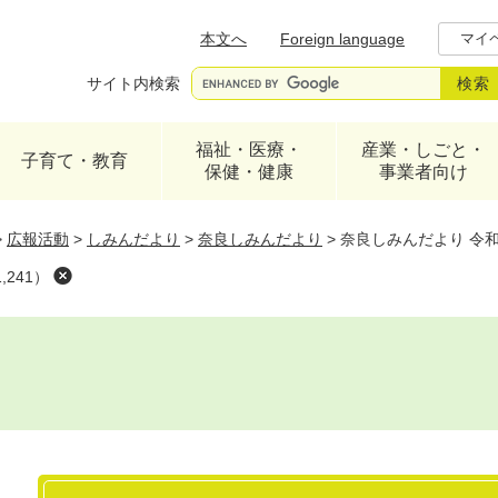
メニューを飛ばして本文へ
本文へ
Foreign language
マイ
サイト内検索
福祉・医療・
産業・しごと・
子育て・教育
保健・健康
事業者向け
>
広報活動
>
しみんだより
>
奈良しみんだより
>
奈良しみんだより 令和6
241）
本