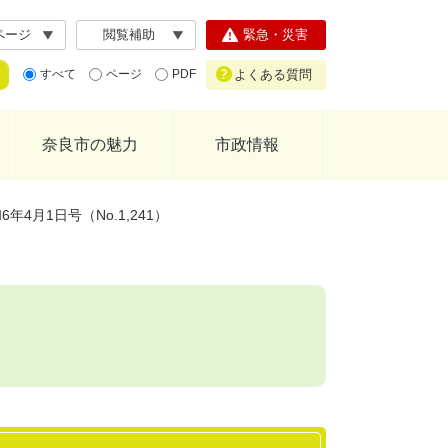
ページ
閲覧補助
緊急・災害
よくある質問
すべて
ページ
PDF
奈良市の魅力
市政情報
年4月1日号（No.1,241）