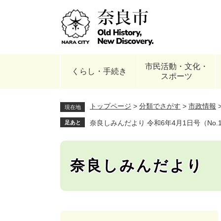
ペ
ー
ジ
の
先
頭
市民活動・文化・
で
くらし・手続き
スポーツ
す
。
トップページ
>
分類でさがす
>
市政情報
現在地
奈良しみんだより 令和6年4月1日号（No.1,
足あと
奈良しみんだより