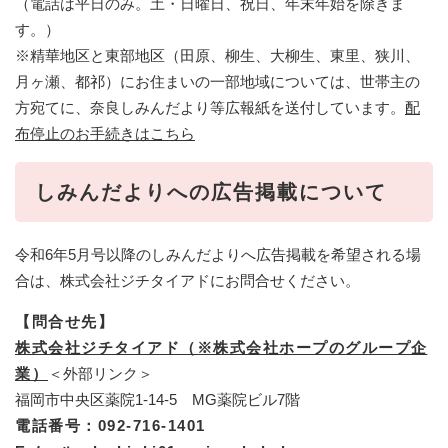
（電話は平日のみ。土・日曜日、祝日、年末年始を除きま
す。）
※精華地区と東部地区（田原、柳生、大柳生、東里、狭川、
月ヶ瀬、都祁）にお住まいの一部地域については、世帯主の
方宛てに、奈良しみんだより等広報紙を送付しています。
配
布停止のお手続きはこちら
しみんだよりへの広告掲載について
令和6年5月号以降のしみんだよりへ広告掲載を希望される場
合は、株式会社ジチタイアドにお問合せください。
【問合せ先】
株式会社ジチタイアド（※株式会社ホープのグループ企
業）​
＜外部リンク＞
福岡市中央区薬院1-14-5 MG薬院ビル7階
電話番号：092-716-1401