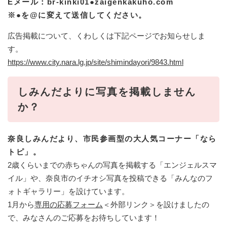
Eメール：br-kinki01●zaigenkakuho.com
※●を@に変えて送信してください。
広告掲載について、くわしくは下記ページでお知らせしま
す。
https://www.city.nara.lg.jp/site/shimindayori/9843.html
しみんだよりに写真を掲載しません
か？
奈良しみんだより、市民参画型の大人気コーナー「なら
トピ」。
2歳くらいまでの赤ちゃんの写真を掲載する「エンジェルスマ
イル」や、奈良市のイチオシ写真を投稿できる「みんなのフ
ォトギャラリー」を設けています。
1月から
専用の応募フォーム
＜外部リンク＞
を設けましたの
で、みなさんのご応募をお待ちしています！