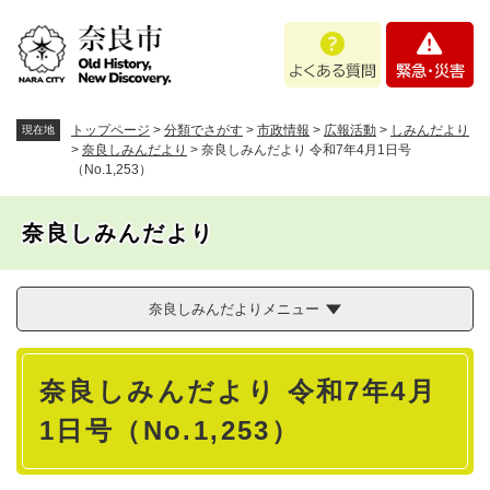
ペ
メニューを飛ばして本文へ
よ
緊
ー
く
急
ジ
あ
・
の
る
災
先
質
害
頭
トップページ
>
分類でさがす
>
市政情報
>
広報活動
>
しみんだより
現在地
問
で
>
奈良しみんだより
>
奈良しみんだより 令和7年4月1日号
（No.1,253）
す
。
奈良しみんだより
奈良しみんだよりメニュー
本
奈良しみんだより 令和7年4月
文
1日号（No.1,253）