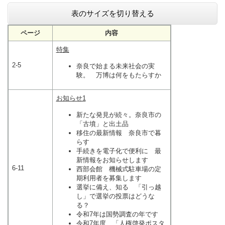
表のサイズを切り替える
ページ
内容
特集
2-5
奈良で始まる未来社会の実
験。 万博は何をもたらすか
お知らせ1
新たな発見が続々。奈良市の
「古墳」と出土品
移住の最新情報 奈良市で暮
らす
手続きを電子化で便利に 最
新情報をお知らせします
6-11
西部会館 機械式駐車場の定
期利用者を募集します
選挙に備え、知る 「引っ越
し」で選挙の投票はどうな
る？
令和7年は国勢調査の年です
令和7年度 「人権啓発ポスタ