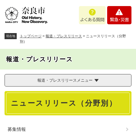
ペ
メニューを飛ばして本文へ
よ
緊
ー
く
急
ジ
あ
・
の
る
災
先
質
害
頭
トップページ
>
報道・プレスリリース
>
ニュースリリース（分野
現在地
問
で
別）
す
。
報道・プレスリリース
報道・プレスリリースメニュー
本
ニュースリリース（分野別）
文
募集情報