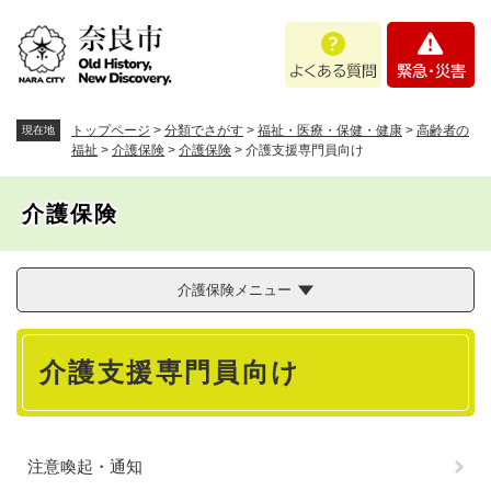
ペ
メニューを飛ばして本文へ
よ
緊
ー
く
急
ジ
あ
・
の
る
災
先
質
害
頭
トップページ
>
分類でさがす
>
福祉・医療・保健・健康
>
高齢者の
現在地
問
で
福祉
>
介護保険
>
介護保険
>
介護支援専門員向け
す
。
介護保険
介護保険メニュー
本
介護支援専門員向け
文
注意喚起・通知