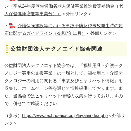
ン（平成24年度厚生労働省老人保健事業推進費等補助金（老
人保健健康増進等事業分））
＜外部リンク＞
・
介護保険施設等における事故予防及び事故発生時の対
応に関するガイドライン（令和7年11月）
＜外部リンク＞
公益財団法人テクノエイド協会関連
公益財団法人テクノエイド協会では、「福祉用具・介護テク
ノロジー実用化支援事業」の一環として、福祉用具・介護テ
クノロジーの利用に関わる「事故及びヒヤリハット情報」を
収集し、ホームページ等を通じて情報提供しております。ま
た、当協会ではヒヤリハット情報の収集を行っておりますの
で、併せてご確認ください。
（参考）
https://www.techno-aids.or.jp/hiyari/index.php
＜外部リ
ンク＞