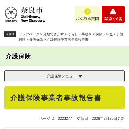
ペ
メニューを飛ばして本文へ
よ
緊
ー
く
急
ジ
あ
・
の
る
災
先
質
害
頭
トップページ
>
分類でさがす
>
くらし・手続き
>
保険・年金
>
介護
現在地
問
で
保険
>
介護保険
>
介護保険事業者事故報告書
す
。
介護保険
介護保険メニュー
本
介護保険事業者事故報告書
文
ページID：0223277
更新日：2026年7月23日更新