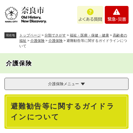
ペ
メニューを飛ばして本文へ
よ
緊
ー
く
急
ジ
あ
・
の
る
災
先
質
害
頭
トップページ
>
分類でさがす
>
福祉・医療・保健・健康
>
高齢者の
現在地
問
で
福祉
>
介護保険
>
介護保険
>
避難勧告等に関するガイドラインにつ
いて
す
。
介護保険
介護保険メニュー
本
避難勧告等に関するガイドラ
文
インについて