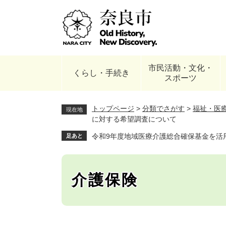
ペ
ー
ジ
の
先
頭
市民活動・文化・
で
くらし・手続き
スポーツ
す
。
トップページ
>
分類でさがす
>
福祉・医
現在地
に対する希望調査について
令和9年度地域医療介護総合確保基金を活
足あと
介護保険