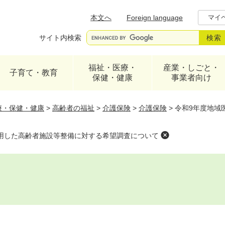
メニューを飛ばして本文へ
本文へ
Foreign language
マイ
サイト内検索
福祉・医療・
産業・しごと・
子育て・教育
保健・健康
事業者向け
療・保健・健康
>
高齢者の福祉
>
介護保険
>
介護保険
>
令和9年度地域
用した高齢者施設等整備に対する希望調査について