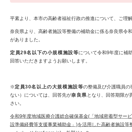
平素より、本市の高齢者福祉行政の推進について、ご理
奈良県より、高齢者施設等整備の補助金に係る奈良県令和
がありました。
定員29名以下の小規模施設等
について令和9年度に補
回答いただきますようお願いします。
※
定員30名以上の大規模施設等
の整備及び介護職員の
ない）については、回答先が
奈良県
となり、回答期限が
さい。
令和9年度地域医療介護総合確保基金(「地域密着型サー
設準備経費等支援事業補助金」)を活用した高齢者施設等