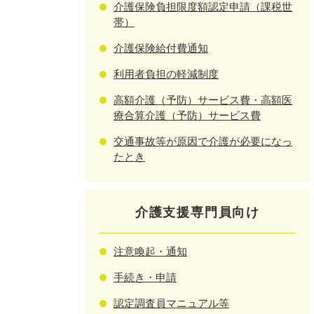
介護保険負担限度額認定申請（課税世
帯）
介護保険給付費通知
利用者負担の軽減制度
高額介護（予防）サービス費・高額医
療合算介護（予防）サービス費
交通事故等が原因で介護が必要になっ
たとき
介護支援専門員向け
注意喚起・通知
手続き・申請
認定調査員マニュアル等