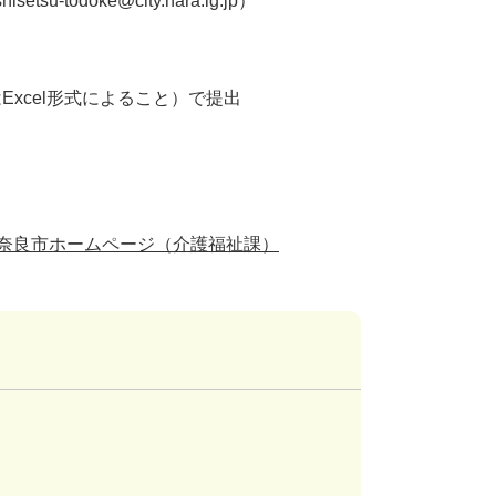
todoke@city.nara.lg.jp）
xcel形式によること）で提出
- 奈良市ホームページ（介護福祉課）