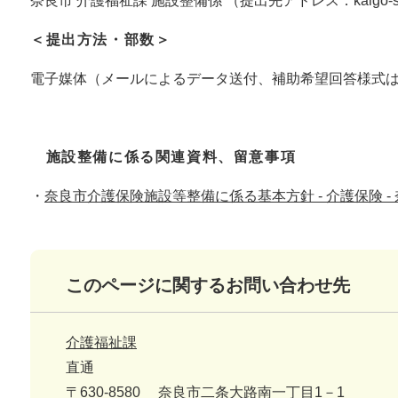
奈良市 介護福祉課 施設整備係 （提出先アドレス：kaigo-shisetsu-
＜提出方法・部数＞
電子媒体（メールによるデータ送付、補助希望回答様式はE
施設整備に係る関連資料、留意事項
・
奈良市介護保険施設等整備に係る基本方針 - 介護保険 
このページに関するお問い合わせ先
介護福祉課
直通
〒630-8580
奈良市二条大路南一丁目1－1