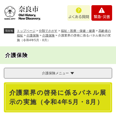
ペ
メニューを飛ばして本文へ
よ
緊
ー
く
急
ジ
あ
・
の
る
災
先
質
害
頭
トップページ
>
分類でさがす
>
福祉・医療・保健・健康
>
高齢者の
現在地
問
で
福祉
>
介護保険
>
介護保険
>
介護業界の啓発に係るパネル展示の実
施（令和4年5月・8月）
す
。
介護保険
介護保険メニュー
本
介護業界の啓発に係るパネル展
文
示の実施（令和4年5月・8月）