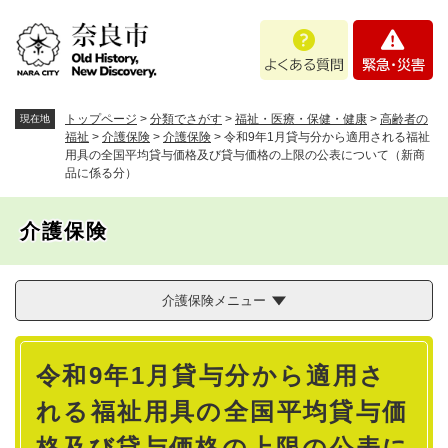
ペ
メニューを飛ばして本文へ
よ
緊
ー
く
急
ジ
あ
・
の
る
災
先
質
害
頭
トップページ
>
分類でさがす
>
福祉・医療・保健・健康
>
高齢者の
現在地
問
で
福祉
>
介護保険
>
介護保険
>
令和9年1月貸与分から適用される福祉
用具の全国平均貸与価格及び貸与価格の上限の公表について（新商
す
品に係る分）
。
介護保険
介護保険メニュー
本
令和9年1月貸与分から適用さ
文
れる福祉用具の全国平均貸与価
格及び貸与価格の上限の公表に