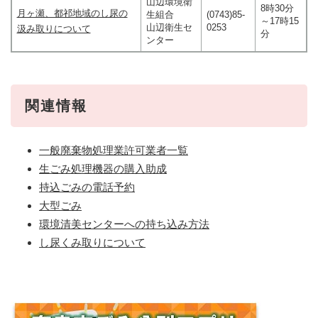
山辺環境衛
8時30分
月ヶ瀬、都祁地域のし尿の
生組合
(0743)85-
～17時15
山辺衛生セ
0253
汲み取りについて
分
ンター
関連情報
一般廃棄物処理業許可業者一覧
生ごみ処理機器の購入助成
持込ごみの電話予約
大型ごみ
環境清美センターへの持ち込み方法
し尿くみ取りについて