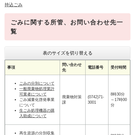
持込ごみ
ごみに関する所管、お問い合わせ先一
覧
表のサイズを切り替える
問い合わせ
事項
電話番号
受付時間
先
ごみの分別について
一般廃棄物処理業許
可業者について
8時30分
廃棄物対策
(0742)71-
ごみ減量化啓発事業
～17時00
課
3001
について
分
生ごみ処理機器の購
入助成について
再生資源の分別収集