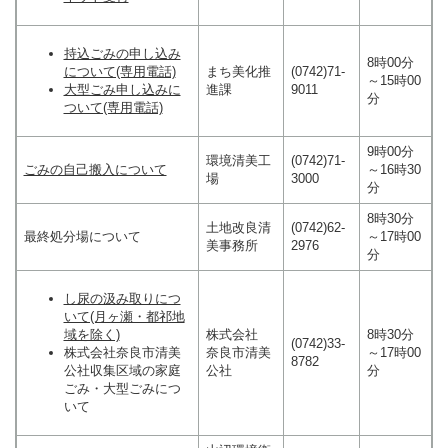
持込ごみの申し込み
8時00分
について(専用電話)
まち美化推
(0742)71-
～15時00
大型ごみ申し込みに
進課
9011
分
ついて(専用電話)
9時00分
環境清美工
(0742)71-
ごみの自己搬入について
～16時30
場
3000
分
8時30分
土地改良清
(0742)62-
最終処分場について
～17時00
美事務所
2976
分
し尿の汲み取りにつ
いて(月ヶ瀬・都祁地
域を除く)
株式会社
8時30分
(0742)33-
株式会社奈良市清美
奈良市清美
～17時00
8782
公社収集区域の家庭
公社
分
ごみ・大型ごみにつ
いて