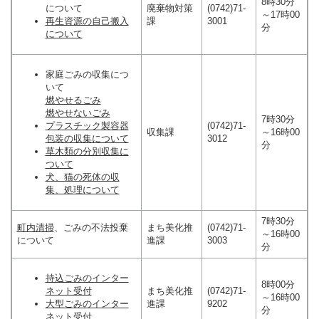
8時30分
について
廃棄物対策
(0742)71-
～17時00
再生資源の自己搬入
課
3001
分
について
家庭ごみの収集につ
いて
燃やせるごみ
燃やせないごみ
7時30分
プラスチック製容器
(0742)71-
収集課
～16時00
包装の収集について
3012
分
草木類の分別収集に
ついて
犬、猫の死体の収
集、処理について
7時30分
町内清掃
、ごみの不法投棄
まち美化推
(0742)71-
～16時00
について
進課
3003
分
持込ごみのインター
8時00分
ネット受付
まち美化推
(0742)71-
～16時00
大型ごみのインター
進課
9202
分
ネット受付