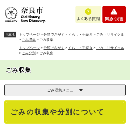
ペ
メニューを飛ばして本文へ
よ
緊
ー
く
急
ジ
あ
・
の
る
災
先
質
害
頭
トップページ
>
分類でさがす
>
くらし・手続き
>
ごみ・リサイクル
現在地
問
で
>
ごみ収集
>
ごみ収集
す
トップページ
>
分類でさがす
>
くらし・手続き
>
ごみ・リサイクル
。
>
ごみ分別
>
ごみ収集
ごみ収集
ごみ収集メニュー
本
ごみの収集や分別について
文