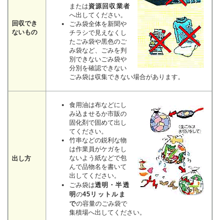
または
資源回収業者
へ出してください。
回収でき
ごみ袋全体を新聞や
ないもの
チラシで見えなくし
たごみ袋や黒色のご
み袋など、ごみを判
別できないごみ袋や
分別を確認できない
ごみ袋は収集できない場合があります。
食用油は布などにし
み込ませるか市販の
固化剤で固めて出し
てください。
竹串などの鋭利な物
は作業員がケガをし
ないよう紙などで包
出し方
んで品物名を書いて
出してください。
ごみ袋は
透明・半透
明
の
45リットルま
で
の容量のごみ袋で
集積場へ出してください。