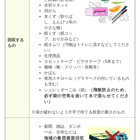
水切りネット
貝がら
木くず（割りば
し、えんぴつ等の
小さな物）
紙くず（紙コッ
プ、おりがみなど）
回収する
紙オムツ（汚物はトイレに流すなどしてくださ
もの
い）
生理用品
カセットテープ・ビデオテープ（5本まで）
履物（靴・スリッパ・長靴等）
かばん
発泡スチロール（プラマークの付いているもの
も含む）
シュレッダーごみ（紙）
（飛散防止のため、
必ず袋の空気を抜いて水で湿らせてくださ
い）
※袋が破れないよう片手で持てる程度の重さのもの
新聞、雑誌、ダンボ
ール、古布などは、
地域の集団資源回収