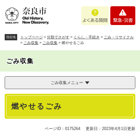
ペ
メニューを飛ばして本文へ
よ
緊
ー
く
急
ジ
あ
・
の
る
災
先
質
害
頭
トップページ
>
分類でさがす
>
くらし・手続き
>
ごみ・リサイクル
現在地
問
で
>
ごみ収集
>
ごみ収集
>
燃やせるごみ
す
。
ごみ収集
ごみ収集メニュー
本
燃やせるごみ
文
ページID：0175264
更新日：2023年4月1日更新