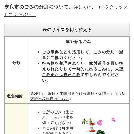
奈良市のごみの分別について。
詳しくは、ココをクリック
してください。
表のサイズを切り替える
燃やせるごみ
ごみ事典など
を活用して、ごみの分別・減
量にご協力ください。
分類
持ち物を整理されたり、家財道具を買い換
えられたりして一時的に出るごみは、
大型
ごみまたは持込ごみ
で申し込んでくださ
い。
週2回（月曜日・木曜日または火曜日・金曜日）（
収集
収集頻度
区域と収集日はこちら
）
台所のごみ（生ご
み、しっかり水を
切ってください）
ネコの砂（可燃用
と記載のある物）