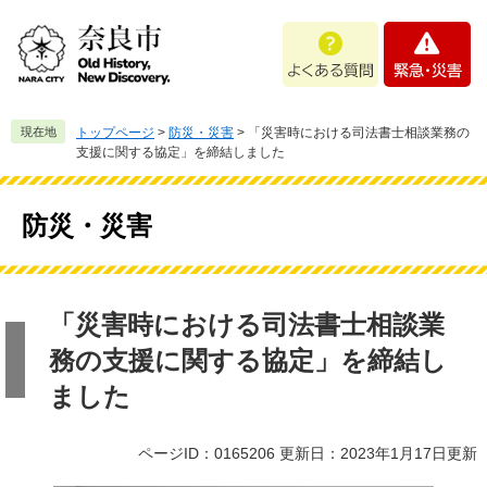
ペ
メ
よ
緊
ー
ニ
く
急
ジ
ュ
あ
・
の
ー
る
災
先
を
質
害
頭
飛
現在地
トップページ
>
防災・災害
>
「災害時における司法書士相談業務の
問
で
ば
支援に関する協定」を締結しました
す
し
。
て
本
防災・災害
文
へ
本
文
「災害時における司法書士相談業
務の支援に関する協定」を締結し
ました
ページID：0165206
更新日：2023年1月17日更新