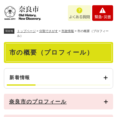
ペ
メニューを飛ばして本文へ
よ
緊
ー
く
急
ジ
あ
・
の
る
災
先
質
害
頭
トップページ
>
分類でさがす
>
市政情報
>
市の概要（プロフィー
現在地
問
で
ル）
す
本
。
市の概要（プロフィール）
文
新着情報
奈良市のプロフィール