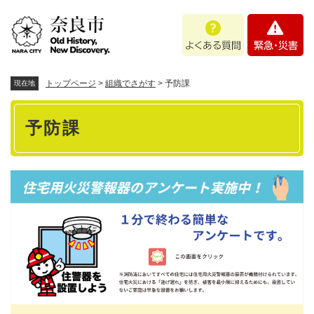
ペ
メニューを飛ばして本文へ
よ
緊
ー
く
急
ジ
あ
・
の
る
災
先
質
害
頭
トップページ
>
組織でさがす
>
予防課
現在地
問
で
本
す
予防課
。
文