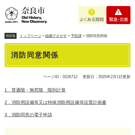
ペ
メニューを飛ばして本文へ
よ
緊
ー
く
急
ジ
あ
・
の
る
災
先
質
害
頭
トップページ
>
組織でさがす
>
予防課
>
消防同意関係
現在地
問
で
本
す
消防同意関係
。
文
ページID：0226712
更新日：2025年2月1日更新
1．普通階・無窓階 階別計算
2．消防用設備等又は特殊消防用設備等設置計画書
3．消防同意の電子申請