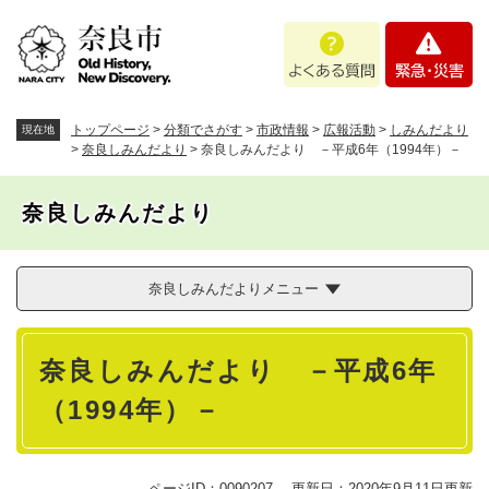
ペ
メニューを飛ばして本文へ
よ
緊
ー
く
急
ジ
あ
・
の
る
災
先
質
害
頭
トップページ
>
分類でさがす
>
市政情報
>
広報活動
>
しみんだより
現在地
問
で
>
奈良しみんだより
>
奈良しみんだより －平成6年（1994年）－
す
。
奈良しみんだより
奈良しみんだよりメニュー
本
奈良しみんだより －平成6年
文
（1994年）－
ページID：0090207
更新日：2020年9月11日更新