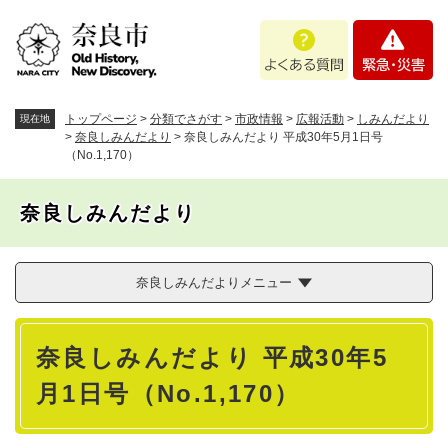
ペ
メニューを飛ばして本文へ
よ
緊
ー
く
急
ジ
あ
・
の
る
災
先
質
害
頭
トップページ
>
分類でさがす
>
市政情報
>
広報活動
>
しみんだより
現在地
問
で
>
奈良しみんだより
>
奈良しみんだより 平成30年5月1日号
（No.1,170）
す
。
奈良しみんだより
奈良しみんだよりメニュー
本
奈良しみんだより 平成30年5
文
月1日号（No.1,170）