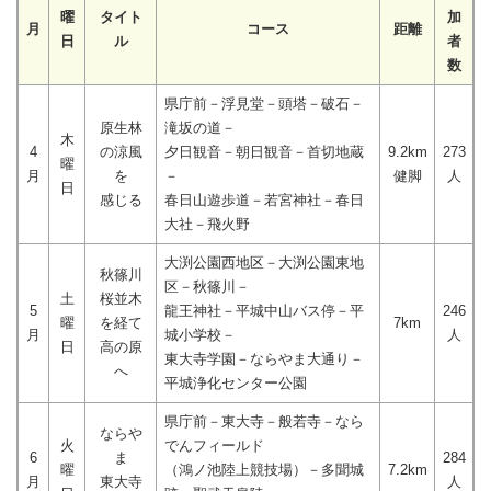
曜
タイト
加
月
コース
距離
日
ル
者
数
県庁前－浮見堂－頭塔－破石－
原生林
滝坂の道－
木
4
の涼風
夕日観音－朝日観音－首切地蔵
9.2km
273
曜
月
を
－
健脚
人
日
感じる
春日山遊歩道－若宮神社－春日
大社－飛火野
大渕公園西地区－大渕公園東地
秋篠川
区－秋篠川－
土
桜並木
5
龍王神社－平城中山バス停－平
246
曜
を経て
7km
月
城小学校－
人
日
高の原
東大寺学園－ならやま大通り－
へ
平城浄化センター公園
県庁前－東大寺－般若寺－なら
ならや
火
でんフィールド
6
ま
284
曜
（鴻ノ池陸上競技場）－多聞城
7.2km
月
東大寺
人