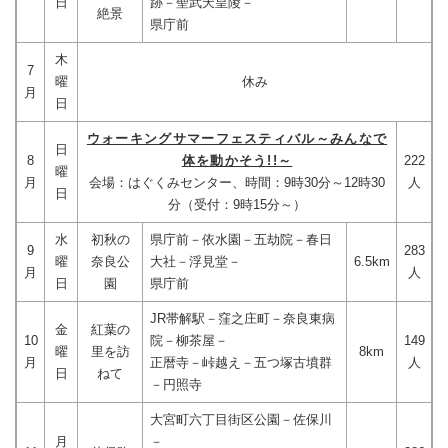
日
跡－聖武天皇陵－
絶景
県庁前
木
7
曜
休み
月
日
ウォーキングサマーフェスティバル～みんなで
日
8
体を動かそう!!～
222
曜
月
会場：はぐくみセンター、時間：9時30分～12時30
人
日
分（受付：9時15分～）
水
初秋の
県庁前－依水園－五劫院－春日
9
283
曜
奈良公
大社－浮見堂－
6.5km
月
人
日
園
県庁前
JR帯解駅－窪之庄町－奈良東病
金
紅葉の
10
院－柳茶屋－
149
曜
里を訪
8km
月
正暦寺－峠越え－五つ塚古墳群
人
日
ねて
－円照寺
大宮町六丁目街区公園－佐保川
月
－