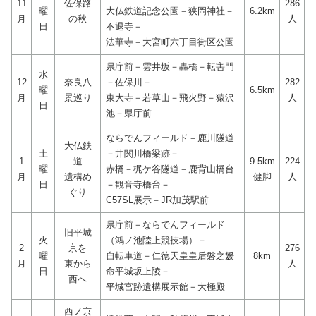
11
佐保路
286
曜
大仏鉄道記念公園－狭岡神社－
6.2km
月
の秋
人
日
不退寺－
法華寺－大宮町六丁目街区公園
県庁前－雲井坂－轟橋－転害門
水
12
奈良八
－佐保川－
282
曜
6.5km
月
景巡り
東大寺－若草山－飛火野－猿沢
人
日
池－県庁前
ならでんフィールド－鹿川隧道
大仏鉄
土
－井関川橋梁跡－
1
道
9.5km
224
曜
赤橋－梶ケ谷隧道－鹿背山橋台
月
遺構め
健脚
人
日
－観音寺橋台－
ぐり
C57SL展示－JR加茂駅前
県庁前－ならでんフィールド
旧平城
火
（鴻ノ池陸上競技場）－
2
京を
276
曜
自転車道－仁徳天皇皇后磐之媛
8km
月
東から
人
日
命平城坂上陵－
西へ
平城宮跡遺構展示館－大極殿
西ノ京