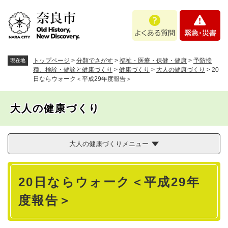
ペ
メニューを飛ばして本文へ
よ
緊
ー
く
急
ジ
あ
・
の
る
災
先
質
害
頭
トップページ
>
分類でさがす
>
福祉・医療・保健・健康
>
予防接
現在地
問
で
種、検診・健診と健康づくり
>
健康づくり
>
大人の健康づくり
>
20
日ならウォーク＜平成29年度報告＞
す
。
大人の健康づくり
大人の健康づくりメニュー
本
20日ならウォーク＜平成29年
文
度報告＞