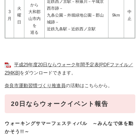
近鉄西ノ京駅－秋篠川－平城京
から
火
西市跡－
3
大和郡
中
曜
九条公園－外堀緑地公園－郡山
9km
月
山市内
止
日
城跡－
を
近鉄九条駅－近鉄西ノ京駅
巡る
平成29年度20日ならウォーク年間予定表[PDFファイル／
294KB]
をダウンロードできます。
奈良市運動習慣づくり推進員
の活動はこちらから。
20日ならウォークイベント報告
ウォーキングサマーフェスティバル ～みんなで体を動
かそう!!～