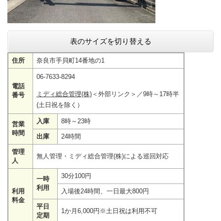
表のサイズを切り替える
住所
奈良市手貝町14番地の1
06-7633-8294
電話
ミディ総合管理(株)
＜外部リンク＞
／9時～17時半
番号
(土日祝を除く）
入庫
8時～23時
営業
時間
出庫
24時間
管理
無人管理・ミディ総合管理(株)による巡回対応
人
30分100円
一時
利用
利用
入場後24時間、一日最大800円
料金
平日
1か月6,000円※土日祝は利用不可
定期