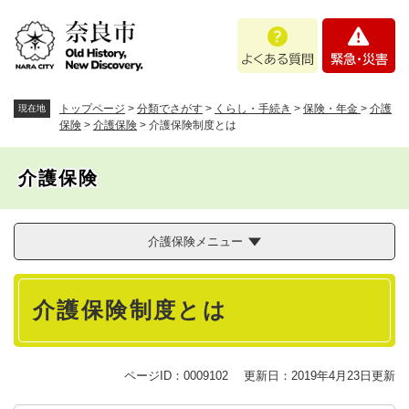
ペ
メニューを飛ばして本文へ
よ
緊
ー
く
急
ジ
あ
・
の
る
災
先
質
害
頭
トップページ
>
分類でさがす
>
くらし・手続き
>
保険・年金
>
介護
現在地
問
で
保険
>
介護保険
>
介護保険制度とは
す
。
介護保険
介護保険メニュー
本
介護保険制度とは
文
ページID：0009102
更新日：2019年4月23日更新