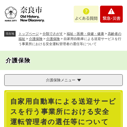
ペ
メニューを飛ばして本文へ
よ
緊
ー
く
急
ジ
あ
・
の
る
災
先
質
害
頭
トップページ
>
分類でさがす
>
福祉・医療・保健・健康
>
高齢者の
現在地
問
で
福祉
>
介護保険
>
介護保険
>
自家用自動車による送迎サービスを行
う事業所における安全運転管理者の選任等について
す
。
介護保険
介護保険メニュー
本
自家用自動車による送迎サービ
文
スを行う事業所における安全
運転管理者の選任等について