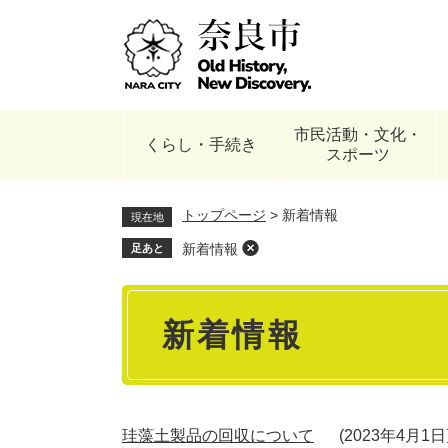
ペ
ー
ジ
の
先
頭
市民活動・文化・
で
くらし・手続き
スポーツ
す
。
トップページ
>
新着情報
現在地
新着情報
足あと
本
新着情報
文
珪藻土製品の回収について
2023年4月1