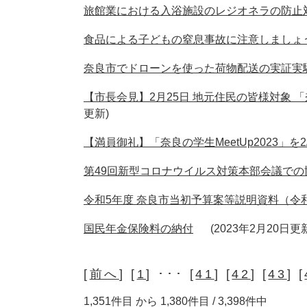
旅館業における入浴施設のレジオネラの防止
食品による子どもの窒息事故に注意しましょ
奈良市でドローンを使った荷物配送の実証実
【市長会見】2月25日 地元住民の皆様対象 
更新
【満員御礼】「奈良の学生MeetUp2023」
第49回新型コロナウイルス対策本部会議での
令和5年度 奈良市当初予算案等説明資料（令和
国民年金保険料の納付
2023年2月20日更
[
前へ
] [
1
] ･･･ [
41
] [
42
] [
43
] [
1,351件目 から 1,380件目 / 3,398件中