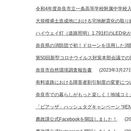
令和4年度奈良市立一条高等学校附属中学校
大規模盛土造成地における宅地耐震化の取り
ハイウェイ灯（道路照明）1,791灯のLED化
奈良県の消防団で初！ドローンを活用した消防
第50回新型コロナウイルス対策本部会議での
奈良市自然環境調査報告書
2023年3月2
有料道路における障害者割引制度の変更につ
奈良市での暮らしがもっと楽しく！地域コミ
「ピアッザ」ハッシュタグキャンペーン “#EN
農政課公式Facebookを開設しました！
2