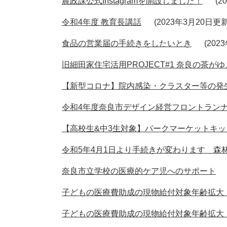
農政課公式Instagramを開設しました！
2
令和4年度 教育長講話
2023年3月20日更
食品の営業届の手続きをしたいとき
202
旧細田家住宅活用PROJECT#1 奈良の茶が
【新型コロナ】院内感染・クラスター等の発
令和4年度奈良市デザイン経営フロントラン
【高校生&中3生対象】パークマーケットキ
令和5年4月1日より手続きが変わります 森
奈良市立学校の医療的ケア児へのサポート
子どもの医療費助成の現物給付対象年齢拡大
子どもの医療費助成の現物給付対象年齢拡大