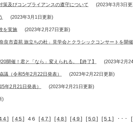
対策及びコンプライアンスの遵守について
2023年3月3日
う
2023年3月1日更新
験を実施
2023年2月27日更新
「奈良市斎苑 旅立ちの杜」見学会とクラシックコンサートを開催
を2/20開催！君と「なら」変えられる。【終了】
2023年2月
協議（令和5年2月22日発表）
2023年2月22日更新
5年2月21日発表）
2023年2月21日更新
新
44
] [
45
] 46 [
47
] [
48
] [
49
] [
50
] [
51
] ･･･ 