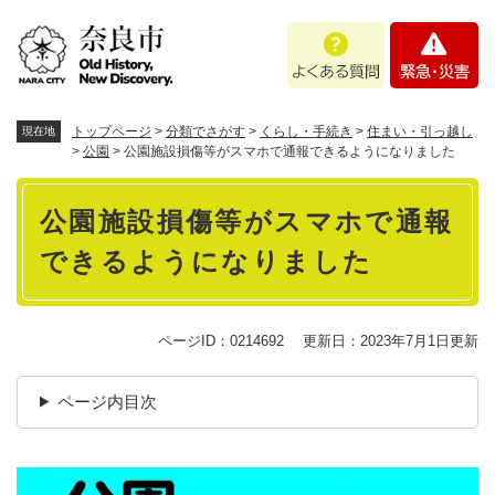
ペ
メニューを飛ばして本文へ
よ
緊
ー
く
急
ジ
あ
・
の
る
災
先
質
害
頭
トップページ
>
分類でさがす
>
くらし・手続き
>
住まい・引っ越し
現在地
問
で
>
公園
>
公園施設損傷等がスマホで通報できるようになりました
す
本
。
公園施設損傷等がスマホで通報
文
できるようになりました
ページID：0214692
更新日：2023年7月1日更新
ページ内目次