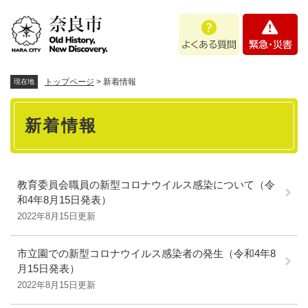
ペ
メニューを飛ばして本文へ
よ
緊
ー
く
急
ジ
あ
・
の
る
災
先
質
害
頭
トップページ
>
新着情報
現在地
問
で
本
す
新着情報
。
文
教育委員会職員の新型コロナウイルス感染について（令
和4年8月15日発表）
2022年8月15日更新
市立園での新型コロナウイルス感染者の発生（令和4年8
月15日発表）
2022年8月15日更新