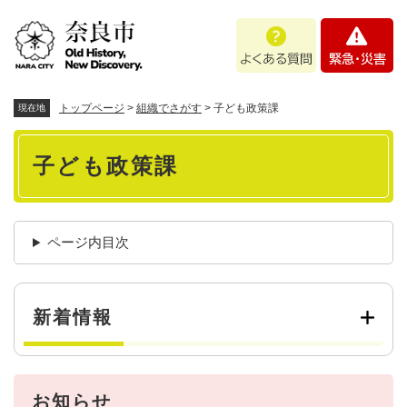
ペ
メニューを飛ばして本文へ
よ
緊
ー
く
急
ジ
あ
・
の
る
災
先
質
害
頭
トップページ
>
組織でさがす
>
子ども政策課
現在地
問
で
本
す
子ども政策課
。
文
ページ内目次
新着情報
お知らせ