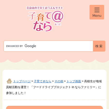
ペ
メ
ー
ニ
ジ
ュ
メ
の
ー
ニ
先
を
ュ
ー
頭
飛
で
ば
す
し
G
。
て
o
本
o
文
g
へ
l
e
カ
ス
タ
トップページ
>
子育て＠なら
>
その他
>
トップ画面
>
高校生が地域
ム
貢献活動を運営！ 「フードドライブプロジェクト in ならファミリー」に
検
参加しました！
索
本