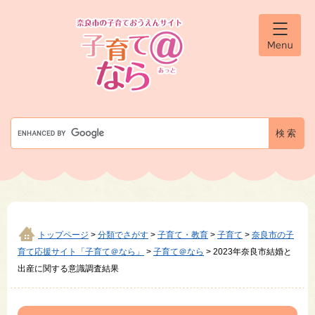
ペ
メ
ー
ニ
ジ
ュ
メ
の
ー
ニ
先
を
ュ
ー
頭
飛
で
ば
す
し
G
。
て
o
本
o
文
g
へ
l
e
カ
ス
タ
トップページ
>
分類でさがす
>
子育て・教育
>
子育て
>
奈良市の子
ム
育て応援サイト「子育て＠なら」
>
子育て＠なら
>
2023年奈良市結婚と
検
出産に関する意識調査結果
索
本