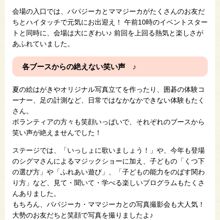
会場の入口では、パパジーカとママジーカがたくさんのお友だ
ちとハイタッチで元気にお出迎え！ 午前10時のイベントスター
トと同時に、会場は大にぎわい♪ 前回を上回る熱気と楽しさが
あふれていました。
各ブースからの絶えない笑い声 ♪
夏の絵はがきやオリジナル写真立てを作ったり、囲碁の体験コ
ーナー、足の計測など、日常ではなかなかできない体験もたく
さん。
ボランティアの方々も笑顔いっぱいで、それぞれのブースから
笑い声が絶えませんでした！
ステージでは、「いっしょに歌いましょう！」や、今年も登場
のシグマさんによるマジックショーに加え、子どもの「くつ下
の選び方」や「ふれあい遊び」、「子どもの能力をのばす関わ
り方」など、見て・聞いて・学べる楽しいプログラムもたくさ
んありました。
もちろん、パパジーカ・ママジーカとの写真撮影会も大人気！
大勢のお友だちと笑顔で写真を撮りましたよ♪