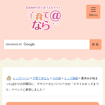
ペ
メ
ー
ニ
ジ
ュ
メ
の
ー
ニ
先
を
ュ
ー
頭
飛
で
ば
す
し
G
。
て
o
本
o
文
g
へ
l
e
カ
ス
タ
トップページ
>
子育て＠なら
>
その他
>
トップ画面
>
夏休みが始ま
ム
ったばかりの日曜日に、ママジーカとパパジーカが「スマイルキッズまつ
検
り」イベントに参加しました！
索
本