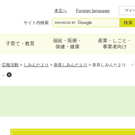
メニューを飛ばして本文へ
本文へ
Foreign language
マイ
サイト内検索
福祉・医療・
産業・しごと・
子育て・教育
保健・健康
事業者向け
>
広報活動
>
しみんだより
>
奈良しみんだより
>
奈良しみんだより －平
）－
本