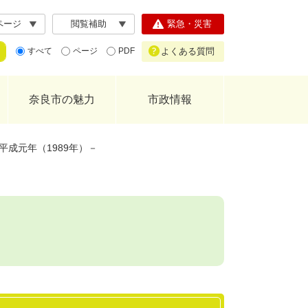
ページ
閲覧補助
緊急・災害
よくある質問
すべて
ページ
PDF
奈良市の魅力
市政情報
成元年（1989年）－