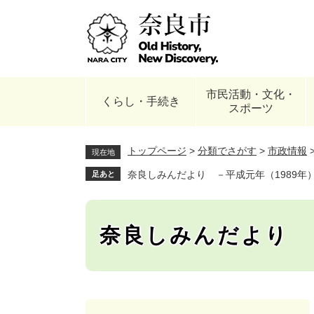
ペ
ー
ジ
の
先
頭
市民活動・文化・
で
くらし・手続き
スポーツ
す
。
トップページ
>
分類でさがす
>
市政情報
現在地
奈良しみんだより －平成元年（1989年
足あと
奈良しみんだより